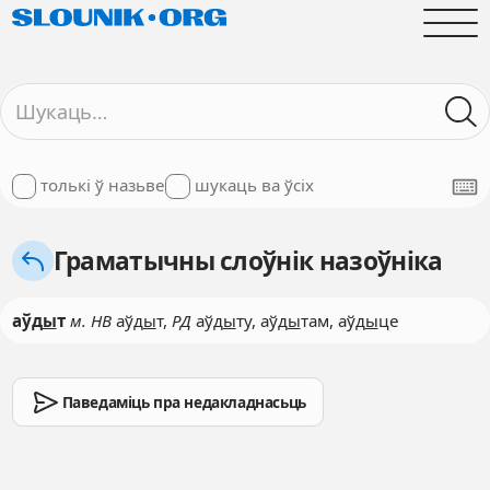
толькі ў назьве
шукаць ва ўсіх
Граматычны слоўнік назоўніка
аўд
ы
т
м. НВ
аўд
ы
т,
РД
аўд
ы
ту, аўд
ы
там, аўд
ы
це
Паведаміць пра недакладнасьць