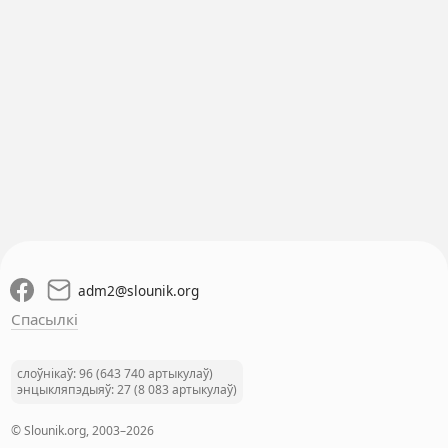
adm2
@
slounik.org
Спасылкі
слоўнікаў: 96 (643 740 артыкулаў)
энцыкляпэдыяў: 27 (8 083 артыкулаў)
© Slounik.org, 2003–2026