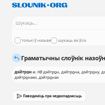
толькі ў назьве
шукаць ва ўсіх
Граматычны слоўнік назоўн
дэйтр
о
н
м. НВ
дэйтр
о
н, дэйтр
о
на, дэйтр
о
ну, д
дэйтр
о
намі, дэйтр
о
нах
Паведаміць пра недакладнасьць