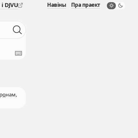
 і DJVU
Навіны
Пра праект
тр
о
нам,