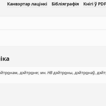
Канвэртар лацінкі
Бібліяграфія
Кнігі ў PDF
іка
эйтр
о
нам, дэйтр
о
не;
мн. НВ
дэйтр
о
ны, дэйтр
о
наў, дэй