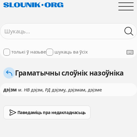
толькі ў назьве
шукаць ва ўсіх
Граматычны слоўнік назоўніка
дэ
і
зм
м. НВ
дэ
і
зм,
РД
дэ
і
зму, дэ
і
змам, дэ
і
зме
Паведаміць пра недакладнасьць