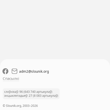
adm2
@
slounik.org
Спасылкі
слоўнікаў: 96 (643 740 артыкулаў)
энцыкляпэдыяў: 27 (8 083 артыкулаў)
© Slounik.org, 2003–2026