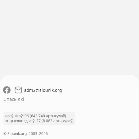
adm2
@
slounik.org
Спасылкі
слоўнікаў: 96 (643 740 артыкулаў)
энцыкляпэдыяў: 27 (8 083 артыкулаў)
© Slounik.org, 2003–2026