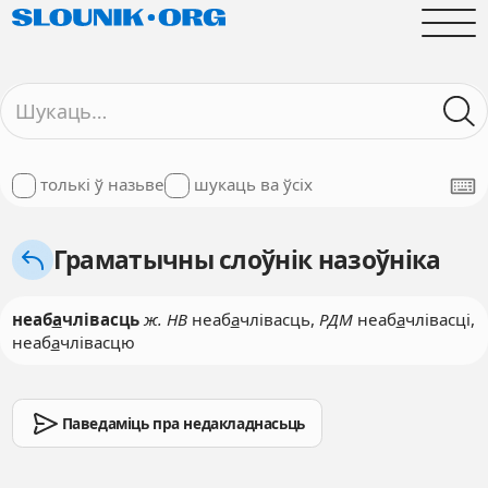
толькі ў назьве
шукаць ва ўсіх
Граматычны слоўнік назоўніка
неаб
а
члівасць
ж. НВ
неаб
а
члівасць,
РДМ
неаб
а
члівасці,
неаб
а
члівасцю
Паведаміць пра недакладнасьць