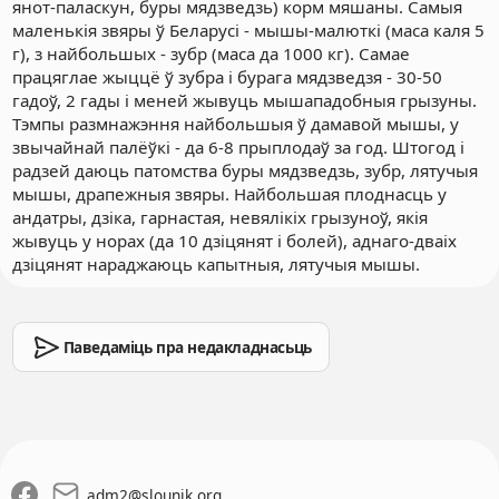
янот-паласкун, буры мядзведзь) корм мяшаны. Самыя
маленькія звяры ў Беларусі - мышы-малюткі (маса каля 5
г), з найбольшых - зубр (маса да 1000 кг). Самае
працяглае жыццё ў зубра і бурага мядзведзя - 30-50
гадоў, 2 гады і меней жывуць мышападобныя грызуны.
Тэмпы размнажэння найбольшыя ў дамавой мышы, у
звычайнай палёўкі - да 6-8 прыплодаў за год. Штогод і
радзей даюць патомства буры мядзведзь, зубр, лятучыя
мышы, драпежныя звяры. Найбольшая плоднасць у
андатры, дзіка, гарнастая, невялікіх грызуноў, якія
жывуць у норах (да 10 дзіцянят і болей), аднаго-дваіх
дзіцянят нараджаюць капытныя, лятучыя мышы.
Паведаміць пра недакладнасьць
adm2
@
slounik.org