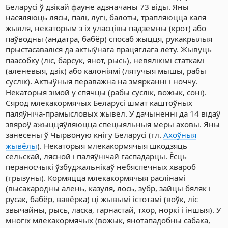
Беларусі ў дзікай фауне адзначаны 73 віды. Яны
насяляюць лясы, палі, лугі, балоты, трапляюцца каля
жылля, некаторым з іх уласцівы падземны (крот) або
паўводны (андатра, бабёр) спосаб жыцця, рукакрылыя
прыстасаваліся да актыўнага працяглага лёту. Жывуць
паасобку (ліс, барсук, янот, рысь), невялікімі статкамі
(аленевыя, дзік) або калоніямі (лятучыя мышы, рабы
суслік). Актыўныя пераважна на змярканні і ноччу.
Некаторыя зімой у спячцы (рабы суслік, вожык, соні).
Сярод млекакормячых Беларусі шмат каштоўных
паляўніча-прамысловых жывёл. У дачыненні да 14 відаў
звяроў ажыццяўляюцца спецыяльныя меры аховы. Яны
занесены ў Чырвоную кнігу Беларусі (гл.
Ахоўныя
жывёлы
). Некаторыя млекакормячыя шкодзяць
сельскай, лясной і паляўнічай гаспадарцы. Ёсць
пераносчыкі ўзбуджальнікаў небяспечных хвароб
(грызуны). Кормяцца млекакормячыя раслінамі
(высакародны алень, казуля, лось, зубр, зайцы бяляк і
русак, бабёр, вавёрка) ці жывымі істотамі (воўк, ліс
звычайны, рысь, ласка, гарнастай, тхор, норкі і іншыя). У
многіх млекакормячых (вожык, янотападобны сабака,