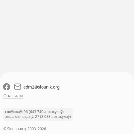
adm2
@
slounik.org
Спасылкі
слоўнікаў: 96 (643 740 артыкулаў)
энцыкляпэдыяў: 27 (8 083 артыкулаў)
© Slounik.org, 2003–2026