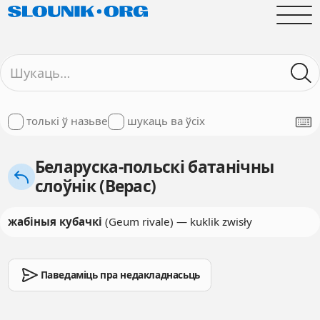
толькі ў назьве
шукаць ва ўсіх
Беларуска-польскі батанічны
слоўнік (Верас)
жабіныя кубачкі
(Geum rivale) — kuklik zwisły
Паведаміць пра недакладнасьць