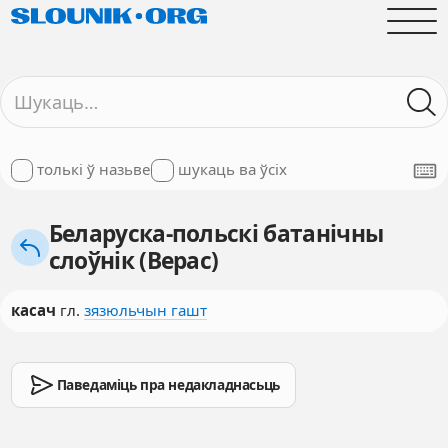
толькі ў назьве
шукаць ва ўсіх
Беларуска-польскі батанічны
слоўнік (Верас)
касач
гл.
зязюльчын гашт
Паведаміць пра недакладнасьць