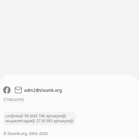
adm2
@
slounik.org
Спасылкі
слоўнікаў: 96 (643 740 артыкулаў)
энцыкляпэдыяў: 27 (8 083 артыкулаў)
© Slounik.org, 2003–2026