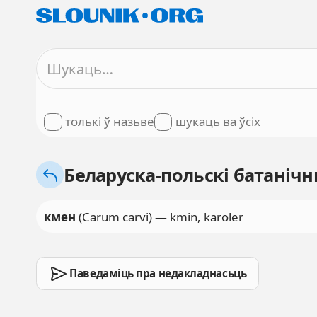
толькі ў назьве
шукаць ва ўсіх
Беларуска-польскі батанічны
кмен
(Carum carvi) — kmin, karoler
Паведаміць пра недакладнасьць