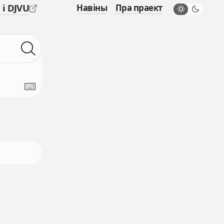
 і DJVU
Навіны
Пра праект