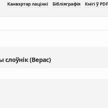
Канвэртар лацінкі
Бібліяграфія
Кнігі ў PDF
 слоўнік (Верас)