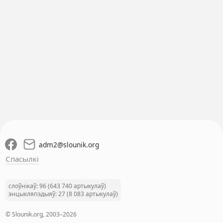
adm2
@
slounik.org
Спасылкі
слоўнікаў: 96 (643 740 артыкулаў)
энцыкляпэдыяў: 27 (8 083 артыкулаў)
© Slounik.org, 2003–2026