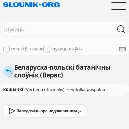
толькі ў назьве
шукаць ва ўсіх
Беларуска-польскі батанічны
слоўнік (Верас)
кошычкі
(Verbena officinalis) — witułka pospolita
Паведаміць пра недакладнасьць