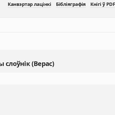
Канвэртар лацінкі
Бібліяграфія
Кнігі ў PDF
 слоўнік (Верас)