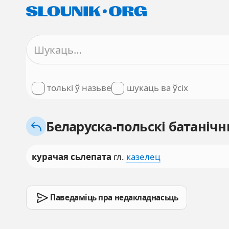
толькі ў назьве
шукаць ва ўсіх
Беларуска-польскі батанічны
курачая сьлепата
гл.
казелец
Паведаміць пра недакладнасьць