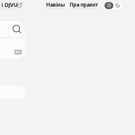
 і DJVU
Навіны
Пра праект