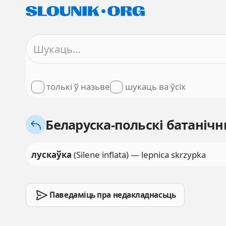
толькі ў назьве
шукаць ва ўсіх
Беларуска-польскі батанічны
лускаўка
(Silene inflata) — lepnica skrzypka
Паведаміць пра недакладнасьць