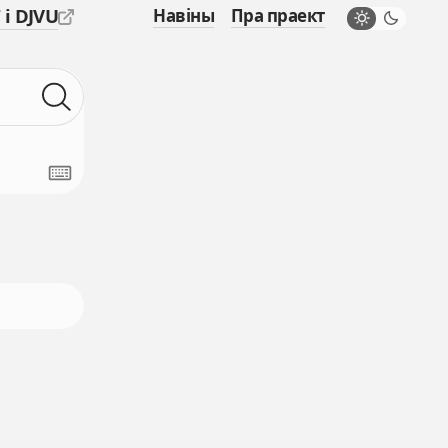
 і DJVU
Навіны
Пра праект