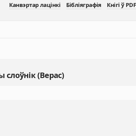
Канвэртар лацінкі
Бібліяграфія
Кнігі ў PDF
 слоўнік (Верас)