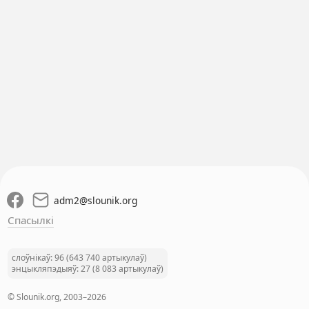
adm2
@
slounik.org
Спасылкі
слоўнікаў: 96 (643 740 артыкулаў)
энцыкляпэдыяў: 27 (8 083 артыкулаў)
© Slounik.org, 2003–2026