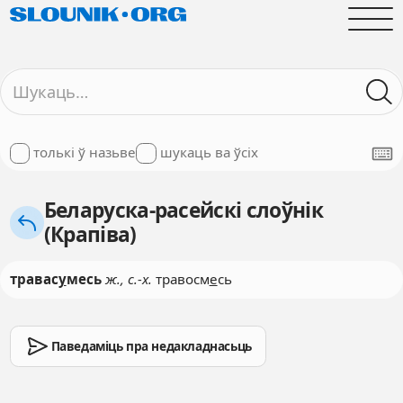
толькі ў назьве
шукаць ва ўсіх
Беларуска-расейскі слоўнік
(Крапіва)
травас
у
месь
ж., с.-х.
травосм
е
сь
Паведаміць пра недакладнасьць