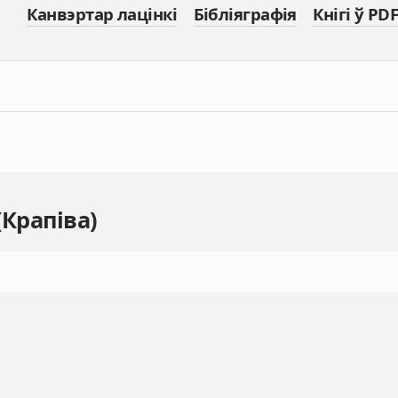
Канвэртар лацінкі
Бібліяграфія
Кнігі ў PDF
(Крапіва)