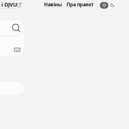
 і DJVU
Навіны
Пра праект