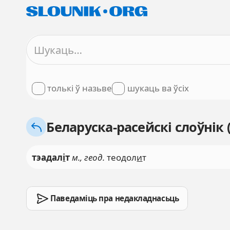
толькі ў назьве
шукаць ва ўсіх
Беларуска-расейскі слоўнік 
тэадал
і
т
м., геод.
теодол
и
т
Паведаміць пра недакладнасьць