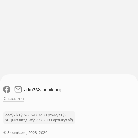
adm2
@
slounik.org
Спасылкі
слоўнікаў: 96 (643 740 артыкулаў)
энцыкляпэдыяў: 27 (8 083 артыкулаў)
© Slounik.org, 2003–2026