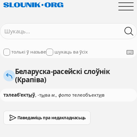
толькі ў назьве
шукаць ва ўсіх
Беларуска-расейскі слоўнік
(Крапіва)
тэлеаб'ект
ы
ў
, -т
ы
ва
м., фото
телеобъект
и
в
Паведаміць пра недакладнасьць