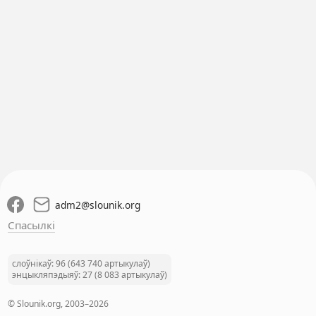
adm2
@
slounik.org
Спасылкі
слоўнікаў: 96 (643 740 артыкулаў)
энцыкляпэдыяў: 27 (8 083 артыкулаў)
© Slounik.org, 2003–2026