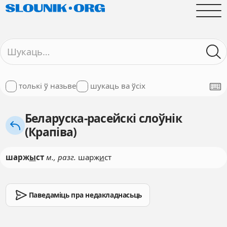
толькі ў назьве
шукаць ва ўсіх
Беларуска-расейскі слоўнік
(Крапіва)
шарж
ы
ст
м., разг.
шарж
и
ст
Паведаміць пра недакладнасьць