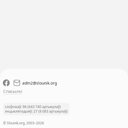
adm2
@
slounik.org
Спасылкі
слоўнікаў: 96 (643 740 артыкулаў)
энцыкляпэдыяў: 27 (8 083 артыкулаў)
© Slounik.org, 2003–2026