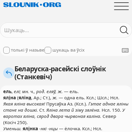
толькі ў назьве
шукаць ва ўсіх
Беларуска-расейскі слоўнік
(Станкевіч)
ель
,
елі; мн. ч., род. еляў, ж.
— ель.
ял
і
на
(
ялін
а
, Ар.; Ст.),
ж.
— одна ель. Ксл.; Шсл.; Нсл.
Якая яліна высокая!
Прусаўка Аз. (Ксл.).
Гэтае аднае яліны
стане на дошкі.
Ст.
Яліна лета й зіму зялёна.
Нсл. 150.
У
варотах яліна, сярод двара чырвоная каліна.
Север
(Косіч 250).
Уменьш.
ял
і
нка
-нкі -нцы
— ёлочка. Ксл.; Нсл.