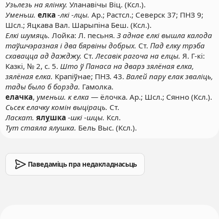
Узьлезь на ялінку.
Уланавічы Віц. (Ксл.).
Уменьш.
елка
-лкі -лцы.
Ар.; Растсл.; Северск 37; ПНЗ 9;
Шсл.; Яцкава Вал. Шарыпіна Беш. (Ксл.).
Елкі шумяць.
Лойка: Л. песьня.
З аднае елкі вышла калода
таўшчэразная і два бярвіны добрых.
Ст.
Пад елку трэба
схавацца ад дажджу.
Ст.
Лесавік рагоча на елцы.
Я. Г-кі:
Казкі, № 2, с. 5.
Што ў Панаса на дварэ зялёная елка,
зялёная елка.
Крапіўнае; ПНЗ. 43.
Валей пару елак зваліць,
тады было б борзда.
Гамолка.
елачка
,
уменьш. к елка
— ёлочка. Ар.; Шсл.; Сянно (Ксл.).
Сьсек елачку комін выціраць.
Ст.
Ласкат.
ял
у
шка
-шкі -шцы.
Ксл.
Тут стаяла ялушка.
Бель Выс. (Ксл.).
Паведаміць пра недакладнасьць