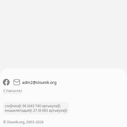
adm2
@
slounik.org
Спасылкі
слоўнікаў: 96 (643 740 артыкулаў)
энцыкляпэдыяў: 27 (8 083 артыкулаў)
© Slounik.org, 2003–2026