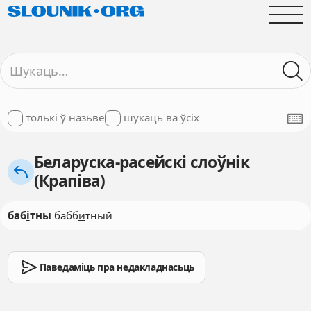
толькі ў назьве
шукаць ва ўсіх
Беларуска-расейскі слоўнік
(Крапіва)
баб
і
тны
бабб
и
тный
Паведаміць пра недакладнасьць