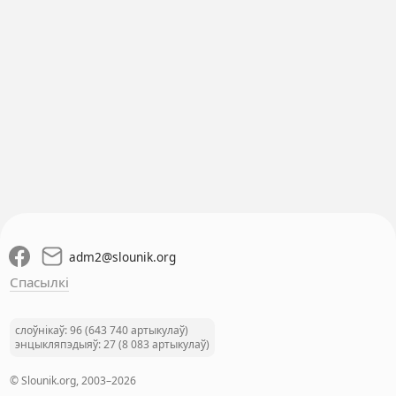
adm2
@
slounik.org
Спасылкі
слоўнікаў: 96 (643 740 артыкулаў)
энцыкляпэдыяў: 27 (8 083 артыкулаў)
© Slounik.org, 2003–2026