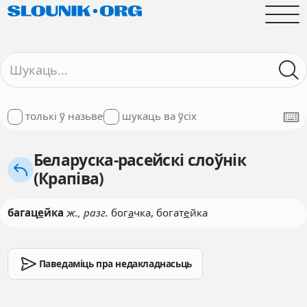
толькі ў назьве
шукаць ва ўсіх
Беларуска-расейскі слоўнік
(Крапіва)
багац
е
йка
ж., разг.
бог
а
чка, богат
е
йка
Паведаміць пра недакладнасьць