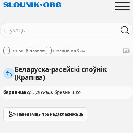
толькі ў назьве
шукаць ва ўсіх
Беларуска-расейскі слоўнік
(Крапіва)
бярв
е
нца
ср., уменьш.
брёвнышко
Паведаміць пра недакладнасьць