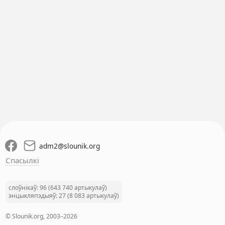
adm2
@
slounik.org
Спасылкі
слоўнікаў: 96 (643 740 артыкулаў)
энцыкляпэдыяў: 27 (8 083 артыкулаў)
© Slounik.org, 2003–2026