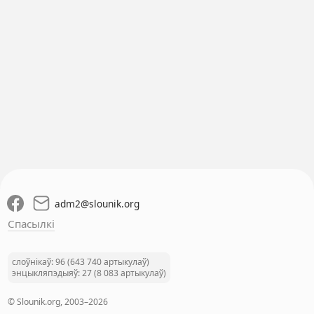
adm2
@
slounik.org
Спасылкі
слоўнікаў: 96 (643 740 артыкулаў)
энцыкляпэдыяў: 27 (8 083 артыкулаў)
© Slounik.org, 2003–2026