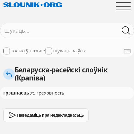
толькі ў назьве
шукаць ва ўсіх
Беларуска-расейскі слоўнік
(Крапіва)
гр
э
шнасць
ж.
грех
о
вность
Паведаміць пра недакладнасьць