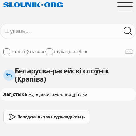
толькі ў назьве
шукаць ва ўсіх
Беларуска-расейскі слоўнік
(Крапіва)
лаг
і
стыка
ж., в разн. знач.
лог
и
стика
Паведаміць пра недакладнасьць