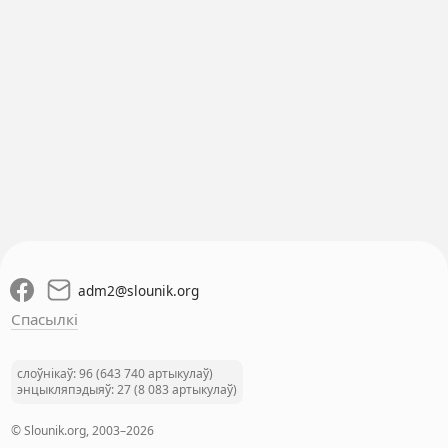
adm2
@
slounik.org
Спасылкі
слоўнікаў: 96 (643 740 артыкулаў)
энцыкляпэдыяў: 27 (8 083 артыкулаў)
© Slounik.org, 2003–2026