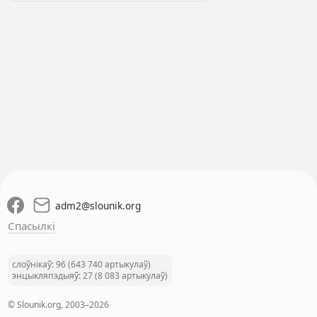
adm2
@
slounik.org
Спасылкі
слоўнікаў: 96 (643 740 артыкулаў)
энцыкляпэдыяў: 27 (8 083 артыкулаў)
© Slounik.org, 2003–2026