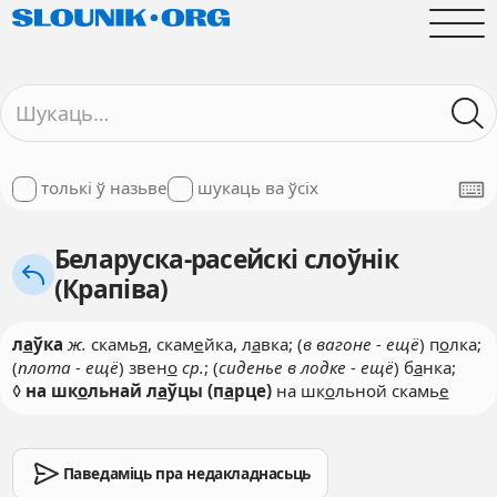
толькі ў назьве
шукаць ва ўсіх
Беларуска-расейскі слоўнік
(Крапіва)
л
а
ўка
ж.
скамь
я
, скам
е
йка, л
а
вка; (
в вагоне - ещё
) п
о
лка;
(
плота - ещё
) звен
о
ср.
; (
сиденье в лодке - ещё
) б
а
нка;
◊
на шк
о
льнай л
а
ўцы (п
а
рце)
на шк
о
льной скамь
е
Паведаміць пра недакладнасьць