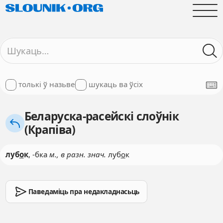
толькі ў назьве
шукаць ва ўсіх
Беларуска-расейскі слоўнік
(Крапіва)
луб
о
к
, -бка
м., в разн. знач.
луб
о
к
Паведаміць пра недакладнасьць