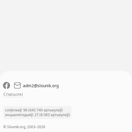
adm2
@
slounik.org
Спасылкі
слоўнікаў: 96 (643 740 артыкулаў)
энцыкляпэдыяў: 27 (8 083 артыкулаў)
© Slounik.org, 2003–2026