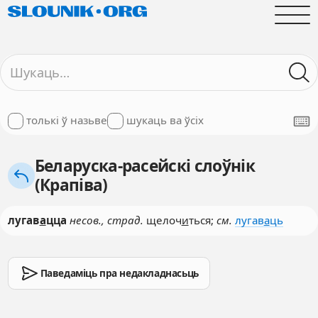
толькі ў назьве
шукаць ва ўсіх
Беларуска-расейскі слоўнік
(Крапіва)
лугав
а
цца
несов., страд.
щелоч
и
ться;
см.
лугав
а
ць
Паведаміць пра недакладнасьць