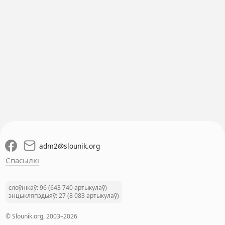
adm2
@
slounik.org
Спасылкі
слоўнікаў: 96 (643 740 артыкулаў)
энцыкляпэдыяў: 27 (8 083 артыкулаў)
© Slounik.org, 2003–2026