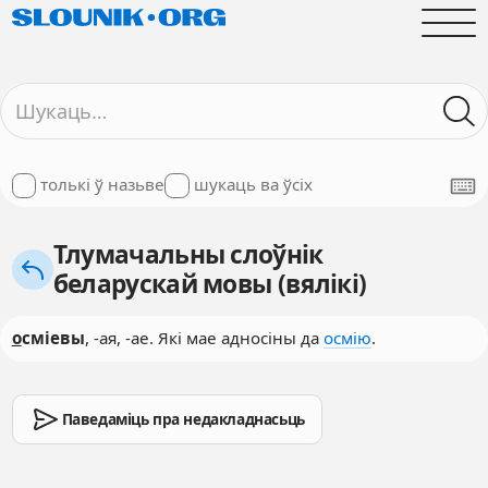
толькі ў назьве
шукаць ва ўсіх
Тлумачальны слоўнік
беларускай мовы (вялікі)
о
сміевы
, -ая, -ае. Які мае адносіны да
осмію
.
Паведаміць пра недакладнасьць