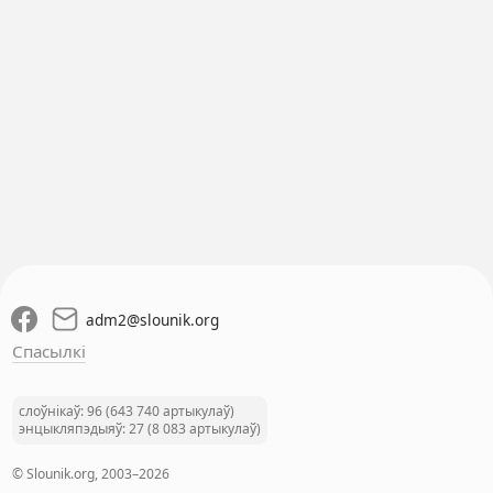
adm2
@
slounik.org
Спасылкі
слоўнікаў: 96 (643 740 артыкулаў)
энцыкляпэдыяў: 27 (8 083 артыкулаў)
© Slounik.org, 2003–2026