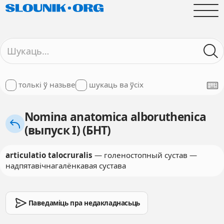
толькі ў назьве
шукаць ва ўсіх
Nomina anatomica alboruthenica
(выпуск I) (БНТ)
articulatio talocruralis
— голеностопный сустав —
надпятавічнагалёнкавая сустава
Паведаміць пра недакладнасьць