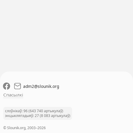
adm2
@
slounik.org
Спасылкі
слоўнікаў: 96 (643 740 артыкулаў)
энцыкляпэдыяў: 27 (8 083 артыкулаў)
© Slounik.org, 2003–2026