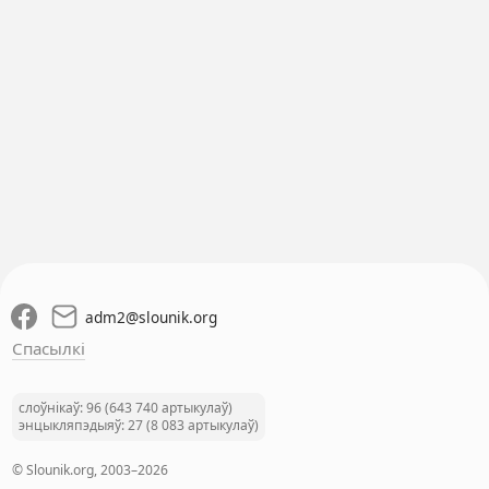
adm2
@
slounik.org
Спасылкі
слоўнікаў: 96 (643 740 артыкулаў)
энцыкляпэдыяў: 27 (8 083 артыкулаў)
© Slounik.org, 2003–2026