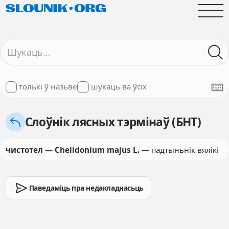
толькі ў назьве
шукаць ва ўсіх
Слоўнік лясных тэрмінаў (БНТ)
чистотел — Chelidonium majus L.
— падтыньнік вялікі
Паведаміць пра недакладнасьць