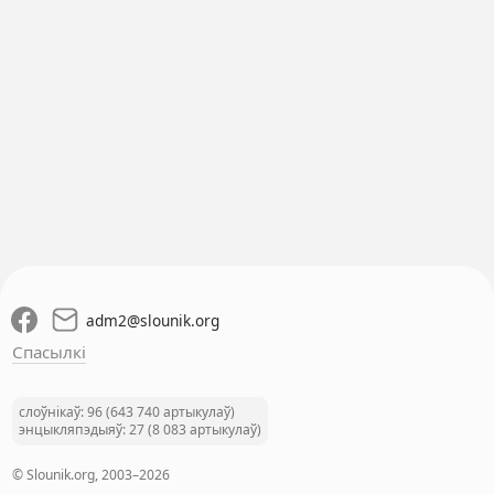
adm2
@
slounik.org
Спасылкі
слоўнікаў: 96 (643 740 артыкулаў)
энцыкляпэдыяў: 27 (8 083 артыкулаў)
© Slounik.org, 2003–2026