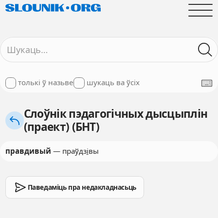
толькі ў назьве
шукаць ва ўсіх
Слоўнік пэдагогічных дысцыплін
(праект) (БНТ)
правдивый
— праўдз
і
вы
Паведаміць пра недакладнасьць