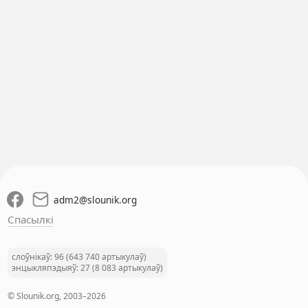
adm2
@
slounik.org
Спасылкі
слоўнікаў: 96 (643 740 артыкулаў)
энцыкляпэдыяў: 27 (8 083 артыкулаў)
© Slounik.org, 2003–2026