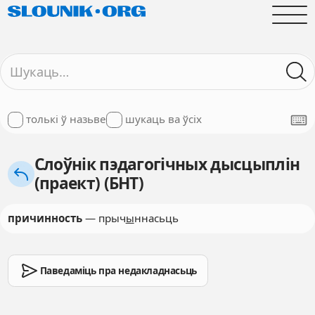
толькі ў назьве
шукаць ва ўсіх
Слоўнік пэдагогічных дысцыплін
(праект) (БНТ)
причинность
— прыч
ы
ннасьць
Паведаміць пра недакладнасьць