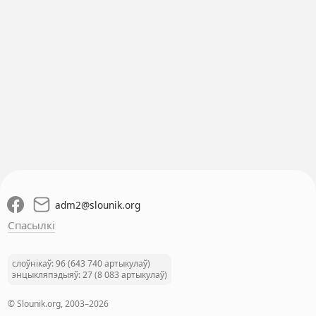
adm2
@
slounik.org
Спасылкі
слоўнікаў: 96 (643 740 артыкулаў)
энцыкляпэдыяў: 27 (8 083 артыкулаў)
© Slounik.org, 2003–2026