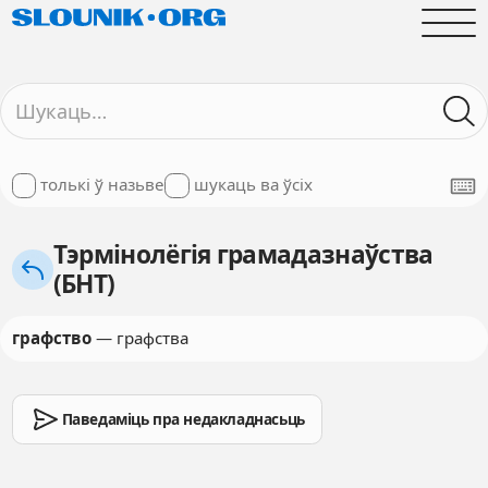
толькі ў назьве
шукаць ва ўсіх
Тэрмінолёгія грамадазнаўства
(БНТ)
графство
— графства
Паведаміць пра недакладнасьць