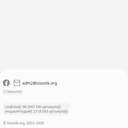
adm2
@
slounik.org
Спасылкі
слоўнікаў: 96 (643 740 артыкулаў)
энцыкляпэдыяў: 27 (8 083 артыкулаў)
© Slounik.org, 2003–2026