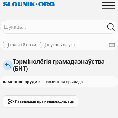
толькі ў назьве
шукаць ва ўсіх
Тэрмінолёгія грамадазнаўства
(БНТ)
каменное орудие
— каменная прылада
Паведаміць пра недакладнасьць