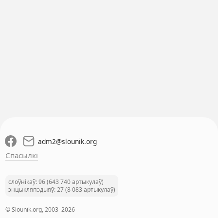
adm2
@
slounik.org
Спасылкі
слоўнікаў: 96 (643 740 артыкулаў)
энцыкляпэдыяў: 27 (8 083 артыкулаў)
© Slounik.org, 2003–2026