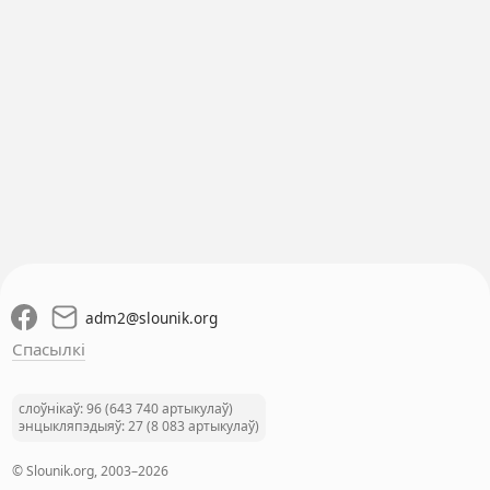
adm2
@
slounik.org
Спасылкі
слоўнікаў: 96 (643 740 артыкулаў)
энцыкляпэдыяў: 27 (8 083 артыкулаў)
© Slounik.org, 2003–2026