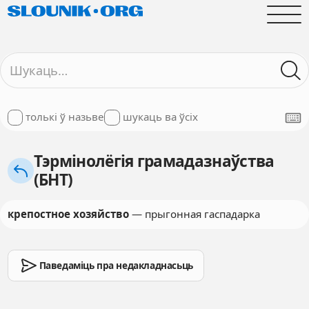
толькі ў назьве
шукаць ва ўсіх
Тэрмінолёгія грамадазнаўства
(БНТ)
крепостное хозяйство
— прыгонная гаспадарка
Паведаміць пра недакладнасьць