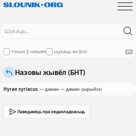
толькі ў назьве
шукаць ва ўсіх
Назовы жывёл (БНТ)
Hyrax syriacus
— даман — даман сырыйскі
Паведаміць пра недакладнасьць