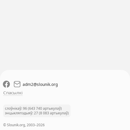
adm2
@
slounik.org
Спасылкі
слоўнікаў: 96 (643 740 артыкулаў)
энцыкляпэдыяў: 27 (8 083 артыкулаў)
© Slounik.org, 2003–2026