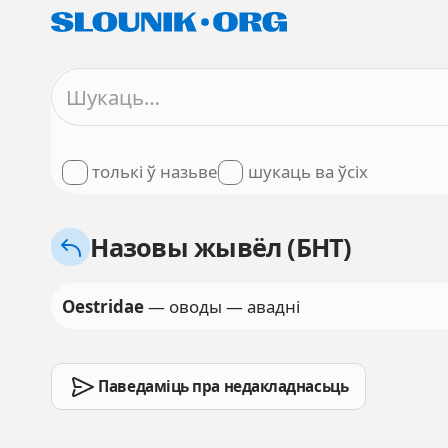
толькі ў назьве
шукаць ва ўсіх
Назовы жывёл (БНТ)
Oestridae
— оводы — авадні
Паведаміць пра недакладнасьць