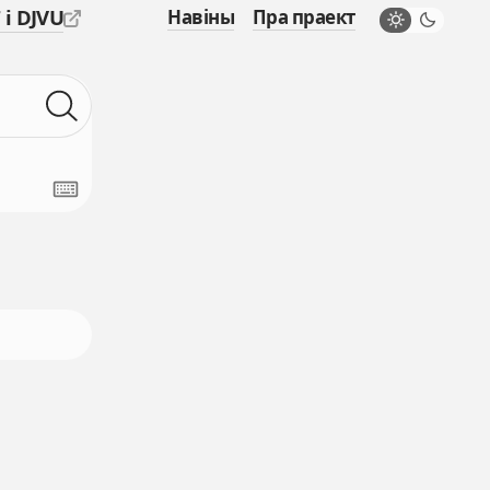
 і DJVU
Навіны
Пра праект