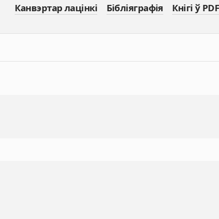
Канвэртар лацінкі
Бібліяграфія
Кнігі ў PDF