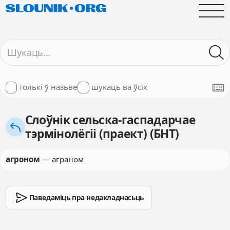
толькі ў назьве
шукаць ва ўсіх
Слоўнік сельска-гаспадарчае
тэрмінолёгіі (праект) (БНТ)
агроном
— агран
о
м
Паведаміць пра недакладнасьць