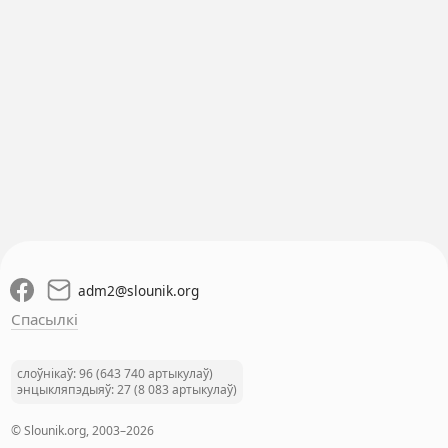
adm2
@
slounik.org
Спасылкі
слоўнікаў: 96 (643 740 артыкулаў)
энцыкляпэдыяў: 27 (8 083 артыкулаў)
© Slounik.org, 2003–2026