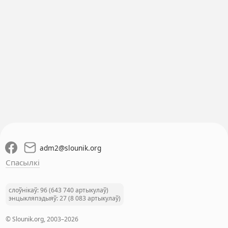
adm2
@
slounik.org
Спасылкі
слоўнікаў: 96 (643 740 артыкулаў)
энцыкляпэдыяў: 27 (8 083 артыкулаў)
© Slounik.org, 2003–2026