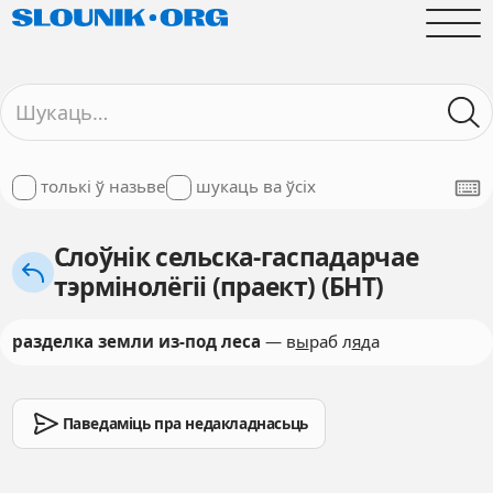
толькі ў назьве
шукаць ва ўсіх
Слоўнік сельска-гаспадарчае
тэрмінолёгіі (праект) (БНТ)
разделка земли из-под леса
— в
ы
раб л
я
да
Паведаміць пра недакладнасьць