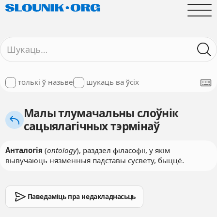
толькі ў назьве
шукаць ва ўсіх
Малы тлумачальны слоўнік
сацыялагічных тэрмінаў
Анталогія
(
ontology
), раздзел філасофіі, у якім
вывучаюць нязменныя падставы сусвету, быццё.
Паведаміць пра недакладнасьць