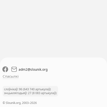
adm2
@
slounik.org
Спасылкі
слоўнікаў: 96 (643 740 артыкулаў)
энцыкляпэдыяў: 27 (8 083 артыкулаў)
© Slounik.org, 2003–2026