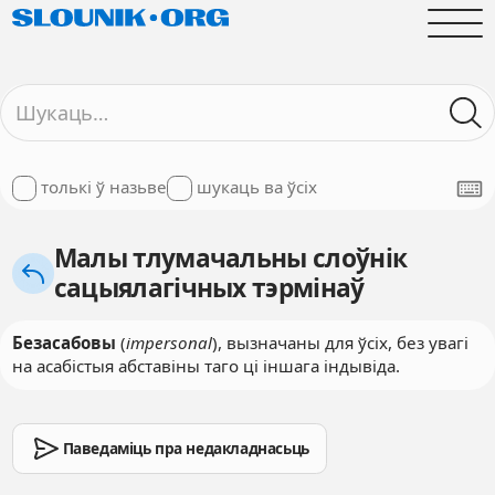
толькі ў назьве
шукаць ва ўсіх
Малы тлумачальны слоўнік
сацыялагічных тэрмінаў
Безасабовы
(
impersonal
), вызначаны для ўсіх, без увагі
на асабістыя абставіны таго ці іншага індывіда.
Паведаміць пра недакладнасьць