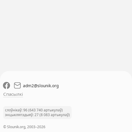
adm2
@
slounik.org
Спасылкі
слоўнікаў: 96 (643 740 артыкулаў)
энцыкляпэдыяў: 27 (8 083 артыкулаў)
© Slounik.org, 2003–2026