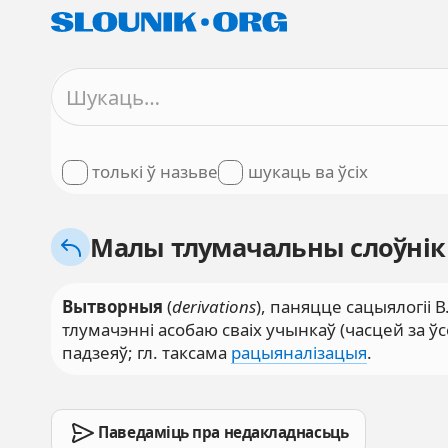
толькі ў назьве
шукаць ва ўсіх
Малы тлумачальны слоўнік
Вытворныя
(
derivations
), паняцце сацыялогіі 
тлумачэнні асобаю сваіх учынкаў (часцей за ўс
падзеяў; гл. таксама
рацыяналізацыя
.
Паведаміць пра недакладнасьць