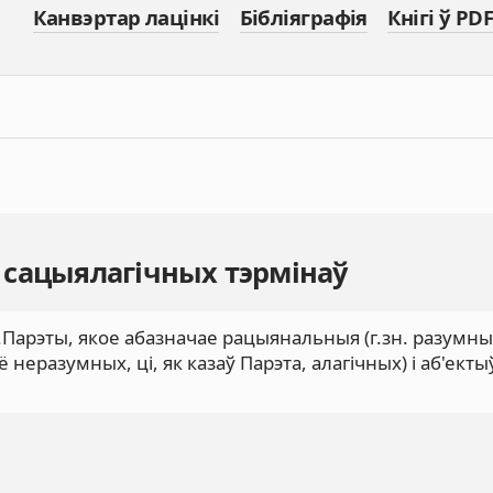
Канвэртар лацінкі
Бібліяграфія
Кнігі ў PDF
 сацыялагічных тэрмінаў
В.Парэты, якое абазначае рацыянальныя (г.зн. разумны
ё неразумных, ці, як казаў Парэта, алагічных) і аб'ект