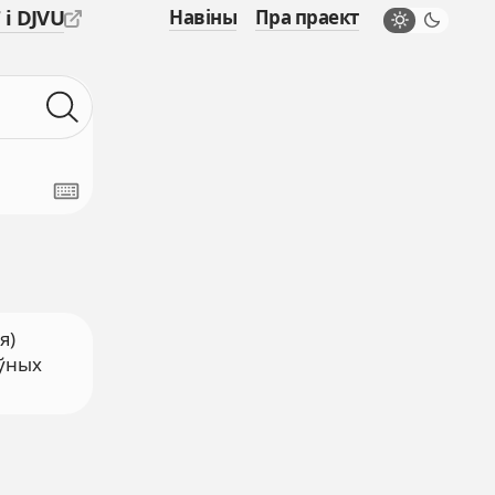
 і DJVU
Навіны
Пра праект
я)
ыўных