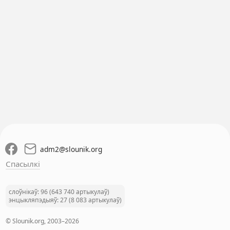
adm2
@
slounik.org
Спасылкі
слоўнікаў: 96 (643 740 артыкулаў)
энцыкляпэдыяў: 27 (8 083 артыкулаў)
© Slounik.org, 2003–2026