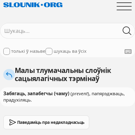
толькі ў назьве
шукаць ва ўсіх
Малы тлумачальны слоўнік
сацыялагічных тэрмінаў
Забягаць, запабегчы (чаму)
(
prevent
), папярэджваць,
прадухіляць.
Паведаміць пра недакладнасьць