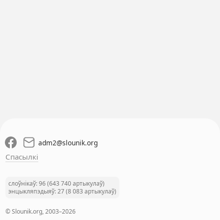
adm2
@
slounik.org
Спасылкі
слоўнікаў: 96 (643 740 артыкулаў)
энцыкляпэдыяў: 27 (8 083 артыкулаў)
© Slounik.org, 2003–2026