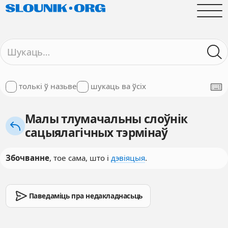
толькі ў назьве
шукаць ва ўсіх
Малы тлумачальны слоўнік
сацыялагічных тэрмінаў
Збочванне
, тое сама, што і
дэвіяцыя
.
Паведаміць пра недакладнасьць