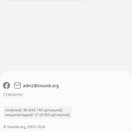
adm2
@
slounik.org
Спасылкі
слоўнікаў: 96 (643 740 артыкулаў)
энцыкляпэдыяў: 27 (8 083 артыкулаў)
© Slounik.org, 2003–2026