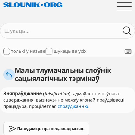
толькі ў назьве
шукаць ва ўсіх
Малы тлумачальны слоўнік
сацыялагічных тэрмінаў
Зняпраўджанне
(
falsification
), адмаўленне пэўнага
сцверджання, вызначэнне межаў ягонай праўдзівасці;
працэдура, процілеглая
спраўджанню
.
Паведаміць пра недакладнасьць