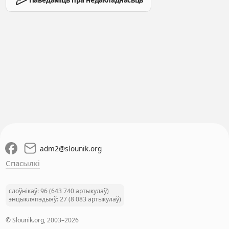
adm2
@
slounik.org
Спасылкі
слоўнікаў: 96 (643 740 артыкулаў)
энцыкляпэдыяў: 27 (8 083 артыкулаў)
© Slounik.org, 2003–2026