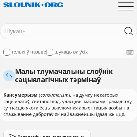
толькі ў назьве
шукаць ва ўсіх
Малы тлумачальны слоўнік
сацыялагічных тэрмінаў
Кансумерызм
(
consumerism
), на думку некаторых
сацыёлагаў, светапогляд, уласцівы масаваму грамадству,
сутнасцю якога ёсць выключная арыентацыя асобы на
спажыванне дабротаў як найважнейшы ідэал жыцця.
Паведаміць пра недакладнасьць