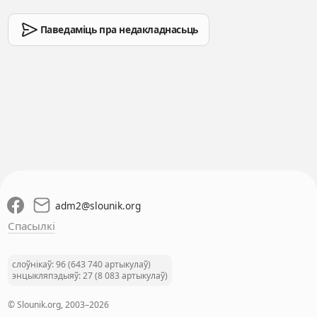
Паведаміць пра недакладнасьць
adm2
@
slounik.org
Спасылкі
слоўнікаў: 96 (643 740 артыкулаў)
энцыкляпэдыяў: 27 (8 083 артыкулаў)
© Slounik.org, 2003–2026