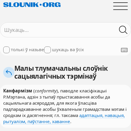
толькі ў назьве
шукаць ва ўсіх
Малы тлумачальны слоўнік
сацыялагічных тэрмінаў
Канфармізм
(
conformity
), паводле класіфікацыі
Р.Мэртана, адзін з тыпаў прыстасавання асобы да
сацыяльнага асяроддзя, для якога ўласціва
падпарадкаванне асобы ўхваленым грамадствам мэтам і
сродкам іх дасягнення; гл. таксама
адаптацыя, навацыя,
рытуалізм, паўстанне, хаванне
.