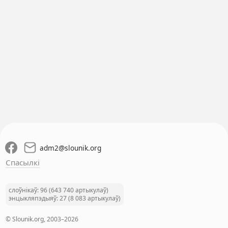
adm2
@
slounik.org
Спасылкі
слоўнікаў: 96 (643 740 артыкулаў)
энцыкляпэдыяў: 27 (8 083 артыкулаў)
© Slounik.org, 2003–2026