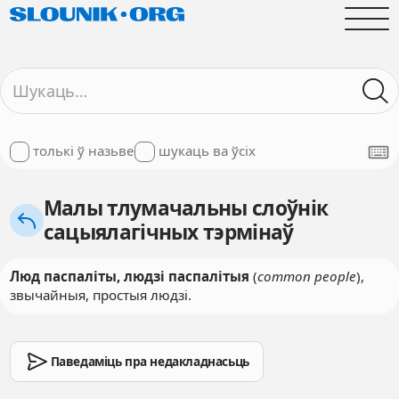
толькі ў назьве
шукаць ва ўсіх
Малы тлумачальны слоўнік
сацыялагічных тэрмінаў
Люд паспаліты, людзі паспалітыя
(
сommon people
),
звычайныя, простыя людзі.
Паведаміць пра недакладнасьць