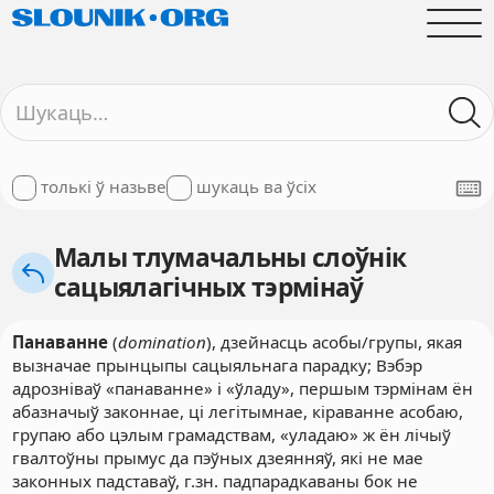
толькі ў назьве
шукаць ва ўсіх
Малы тлумачальны слоўнік
сацыялагічных тэрмінаў
Панаванне
(
domination
), дзейнасць асобы/групы, якая
вызначае прынцыпы сацыяльнага парадку; Вэбэр
адрозніваў «панаванне» і «ўладу», першым тэрмінам ён
абазначыў законнае, ці легітымнае, кіраванне асобаю,
групаю або цэлым грамадствам, «уладаю» ж ён лічыў
гвалтоўны прымус да пэўных дзеянняў, які не мае
законных падставаў, г.зн. падпарадкаваны бок не