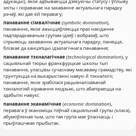
адукацыі), якое адбываецца дзякуючы статусу і ўплыву
эліты і скіраванае на захаванне актуальнага парадку
рэчаў, які дае ёй перавагу;
панаванне сімвалічнае
(
symbolic domination
),
панаванне, якое ажыццяўляецца праз накіданне
падпарадкаваным групам ідэяў і вобразаў, што
спрыяюць захаванню актуальнага парадку; паняцце,
блізкае да канцэпцыі ідэалагічнага панавання;
панаванне тэхналагічнае
(
technological domination
), у
сацыяльнай тэорыі франкфурцкае школы тып
панавання, уласцівы сучаснаму масаваму грамадству, які
грунтуецца на выкарыстанні навукі й тэхналогіі;
панаванне, якое зрабілася рацыяналізаванай
тэхналогіяй кіравання людзьмі, што абапіраецца на
здабыткі навукі;
панаванне эканамічнае
(
economic domination
),
перавага ў эканоміцы пэўнай сацыяльнай групы (класа),
абумоўленая тым, што тая група мае ўласнасць і
прыўлашчвае прыбытак.