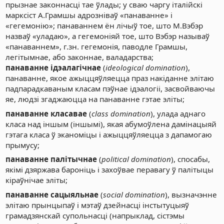
прызнае законнасці тае ўлады; у сваю чаргу італійскі
марксіст А.Грамшы адрозніваў «панаванне» і
«гегемонію»; панаваннем ён лічыў тое, што М.Вэбэр
назваў «уладаю», а гегемоніяй тое, што Вэбэр называў
«панаваннем», г.зн. гегемонія, паводле Грамшы,
легітымнае, або законнае, валадарства;
панаванне ідэалагічнае
(
ideological domination
),
панаванне, якое ажыццяўляецца праз накіданне элітаю
падпарадкаваным класам пэўнае ідэалогіі, засвойваючы
яе, людзі згаджаюцца на панаванне гэтае эліты;
панаванне класавае
(
class domination
), улада аднаго
класа над іншым (іншымі), якая абумоўлена дамінацыяй
гэтага класа ў эканоміцы і ажыццяўляецца з дапамогаю
прымусу;
панаванне палітычнае
(
political domination
), спосабы,
якімі дзяржава бароніць і захоўвае перавагу ў палітыцы
кіраўнічае эліты;
панаванне сацыяльнае
(
social domination
), вызначэнне
элітаю прынцыпаў і мэтаў дзейнасці інстытуцыяў
грамадзянскай супольнасці (напрыклад, сістэмы