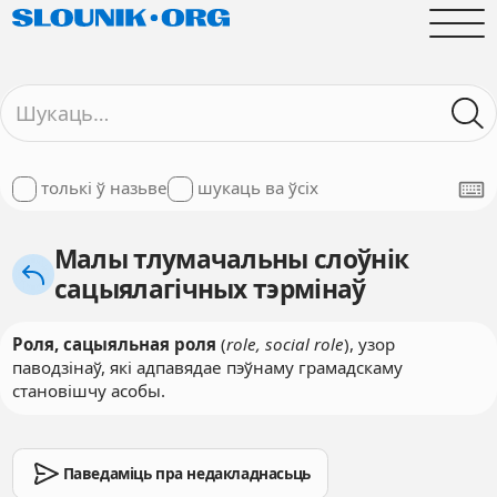
толькі ў назьве
шукаць ва ўсіх
Малы тлумачальны слоўнік
сацыялагічных тэрмінаў
Роля, сацыяльная роля
(
role, social role
), узор
паводзінаў, які адпавядае пэўнаму грамадскаму
становішчу асобы.
Паведаміць пра недакладнасьць