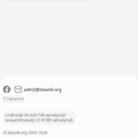
adm2
@
slounik.org
Спасылкі
слоўнікаў: 96 (643 740 артыкулаў)
энцыкляпэдыяў: 27 (8 083 артыкулаў)
© Slounik.org, 2003–2026