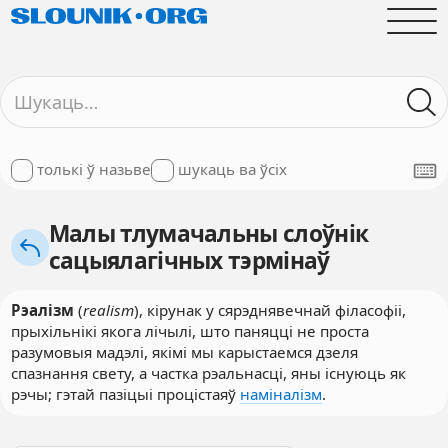
толькі ў назьве
шукаць ва ўсіх
Малы тлумачальны слоўнік
сацыялагічных тэрмінаў
Рэалізм
(
realism
), кірунак у сярэднявечнай філасофіі,
прыхільнікі якога лічылі, што паняцці не проста
разумовыя мадэлі, якімі мы карыстаемся дзеля
спазнання свету, а частка рэальнасці, яны існуюць як
рэчы; гэтай пазіцыі процістаяў
наміналізм
.