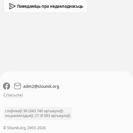
Паведаміць пра недакладнасьць
adm2
@
slounik.org
Спасылкі
слоўнікаў: 96 (643 740 артыкулаў)
энцыкляпэдыяў: 27 (8 083 артыкулаў)
© Slounik.org, 2003–2026